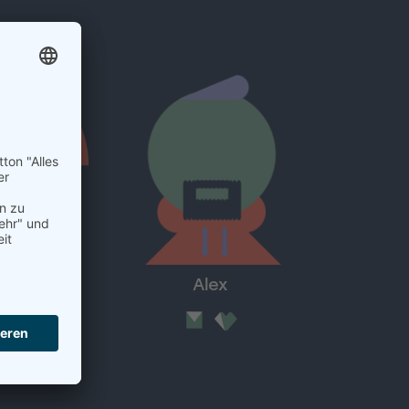
nna
Alex