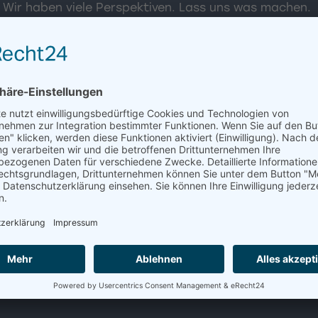
 Wir haben viele Perspektiven. Lass uns was machen.
ula
Niklas
A